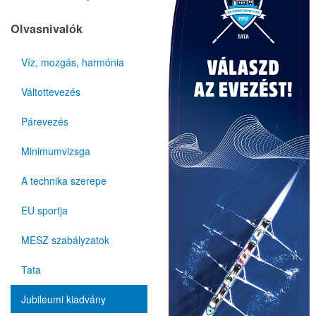
Olvasnivalók
Víz, mozgás, harmónia
Váltottevezés
Párevezés
Minimumvizsga
A technika szerepe
EU sportja
MESZ szabályzatok
Tata
Jubileumi kiadvány