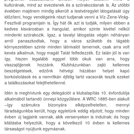
kultúrának, mind az evezésnek és a szórakozásnak is. Az utóbbi
években majdnem mindig sikerült a testvéregylet látogatását úgy
időzíteni, hogy vendégeink részt tudjanak venni a Víz-Zene-Virág-
Fesztivál programjain is. Így hát ők azt is tudják, milyen ebben a
kedves kisvárosban a hangulat, amikor szinte kivétel nélkül
mindenki szórakozik. Igaz, a tavalyi látogatás végén néhányan
arról panaszkodtak, hogy a város szűkebb és tágabb
környezetében szinte minden látnivalót ismernek, csak arra volt
kevés alkalmuk, hogy magát Tatát felfedezzék. Ez talán jól is van
így, hiszen legalább eggyel több okuk van arra, hogy
visszajöjjenek hozzánk. Klubházunkban zajló kellemes
beszélgetések, edzőnk hétvégi házában helyet kapó
borkóstolások és a nemritkán éjfélig tartó vacsorák teszik ezeket
a találkozásokat felejthetetlenné.
Idén is meghívtunk egy delegációt a klubalapítás 10. évfordulója
alkalmából tartandó ünnepi közgyűlésre. A WRC 1885-ben alakult
–így számukra bizonyára elképzelhetetlen, mennyi
fáradságunkba került, hogy egyletünk eddig eljutott, hogy minden
évben új tagjaink vannak, akik versenyeken is indulnak; és hogy
kilátásba helyeztük, hogy a következő 10 évben is kellemes
társaságot nyújtunk egymásnak.