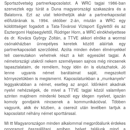
Sportszövetség partnerkapcsolatot. A WRC tagjai 1986-ban
szerveztek egy túrát a Duna magyarországi szakaszára és a
Balatonra. Ezt az utat tekinthetjük akár a partnerkapcsolat
előfutárának is. 1994. október 2-án, miután a WRC egy
küldöttséget fogadott a Tata-Tóvárosi Vízisport Egylettől és az
Esztergomi Hajósegylettől, Rüdriger Horn, a WRC elnökhelyettese
és dr. Kovács György Zoltán, a TTVE akkori elnöke a wormsi
csónakházban ünnepélyes keretek között aláírtak egy
partnerkapcsolati szerződést. Azóta minden évben élményekkel
teli csereutakon vehetnek részt a két egyesület tagjai. A
németországi utakról nekem személyesen sajnos még nincsenek
tapasztalataim, de remélem, hogy idén én is elutazhatok. Jó
lenne ugyanis német barátaimat saját, megszokott
környezetükben is megismerni. Kapcsolatunkban a „munkanyelv“
leggyakrabban a német, esetleg az angol. Időnként akadnak
nyelvi nehézségek, de mivel a TTVE tagjai közül valamilyen
szinten majdnem mindenki beszél egy idegen nyelvet, igazán
komoly gondjaink nincsenek a kommunikációval. Többen
vagyunk, akik év közben, a csereút után levélben tartjuk a
kapcsolatot néhány német sporttárssal.
Mi itt Magyarországon minden alkalommal megpróbálunk érdekes
programot összeállítani, amiben helyet találunk mind a