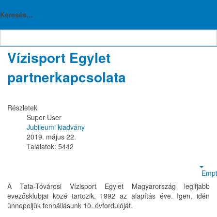
TTVE
A Wormsi Blau-Weiss
Keresés...
Evezősklub és a Tata-Tóvárosi
Vízisport Egylet
partnerkapcsolata
Részletek
Super User
Jubileumi kiadvány
2019. május 22.
Találatok: 5442
Empt
A Tata-Tóvárosi Vízisport Egylet Magyarország legifjabb
evezősklubjai közé tartozik, 1992 az alapítás éve. Igen, idén
ünnepeljük fennállásunk 10. évfordulóját.