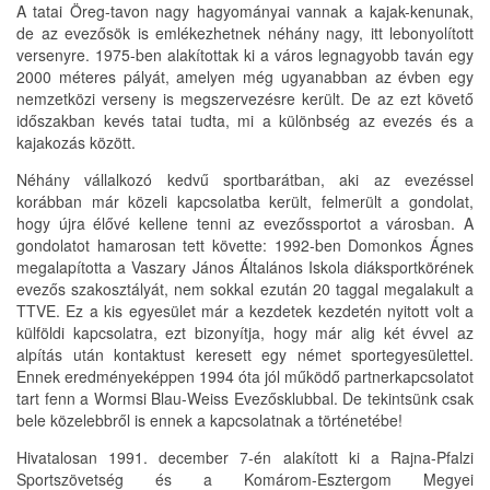
A tatai Öreg-tavon nagy hagyományai vannak a kajak-kenunak,
de az evezősök is emlékezhetnek néhány nagy, itt lebonyolított
versenyre. 1975-ben alakítottak ki a város legnagyobb taván egy
2000 méteres pályát, amelyen még ugyanabban az évben egy
nemzetközi verseny is megszervezésre került. De az ezt követő
időszakban kevés tatai tudta, mi a különbség az evezés és a
kajakozás között.
Néhány vállalkozó kedvű sportbarátban, aki az evezéssel
korábban már közeli kapcsolatba került, felmerült a gondolat,
hogy újra élővé kellene tenni az evezőssportot a városban. A
gondolatot hamarosan tett követte: 1992-ben Domonkos Ágnes
megalapította a Vaszary János Általános Iskola diáksportkörének
evezős szakosztályát, nem sokkal ezután 20 taggal megalakult a
TTVE. Ez a kis egyesület már a kezdetek kezdetén nyitott volt a
külföldi kapcsolatra, ezt bizonyítja, hogy már alig két évvel az
alpítás után kontaktust keresett egy német sportegyesülettel.
Ennek eredményeképpen 1994 óta jól működő partnerkapcsolatot
tart fenn a Wormsi Blau-Weiss Evezősklubbal. De tekintsünk csak
bele közelebbről is ennek a kapcsolatnak a történetébe!
Hivatalosan 1991. december 7-én alakított ki a Rajna-Pfalzi
Sportszövetség és a Komárom-Esztergom Megyei