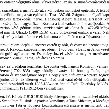
egy oldalán végigfutó római vízvezetéken, az ún. Kismosó-forrásokból lát
. században, a mai Fürdő utca környékén monostort építettek. A települ
 kezdődött meg a vár építése is. Tata 1387-től, Zsigmond királytól kapt
 kedves tartózkodási helye. Habsburg Albert felesége, Erzsébet k
 kíséret és a magyar Szent Korona a tatai várban töltötte az éjszakát. A
szerint- késő gótikus stílusú rezidenciává alakította át. 1472-től Má
l már II. Ulászló (1490-1516) király birtokaként említik a várat. Néhá
sjárvány miatt a ferencesek kolostora előtti főtéren (ma Tóváros) tartot
ök uralom idején kilencszer cserélt gazdát, és összesen tizenhat évig v
meg. A Rákóczi-szabadságharc idején, 1705-ben, a Battyán János vezette
nói grófi ágába tartozó Esterházy József vásárolta meg. A mezőváros
omán kialakult Tata, Tóváros és Váralja.
mcsak az uradalom igazgatási központja volt, hanem Komárom vármegy
. Ferenc (1792-1835) magyar király udvarával két hónapig Tatán, a gróf
alom és szabadságharc idején Görgey Artúr fővezér a Szarka fogadób
us 25-én az ellenség kezén lévő tatai várat rövid időre elfoglalta 
ttel összekötő vasút 1883-1884-ben érte el Tatát. Esterházy Miklós
a főgimnázium 1911-1912-ben valósult meg.
, IV. Károly (1916-1918) király feleségével és minisztereivel október
A Szent Imre fiúiskola, a piarista konviktus, a Tatai Múzeum, a Mezőga
únius 1-én Tata és Tóváros közigazgatási egyesítése is megtörtént. Ta