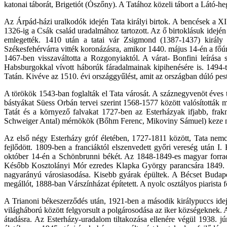
katonai táborát, Brigetiót (Ószőny). A Tatához közeli tábort a Látó-h
Az Árpád-házi uralkodók idején Tata királyi birtok. A bencések a XI
1326-ig a Csák család uradalmához tartozott. Az ő birtoklásuk idején
emlegették. 1410 után a tatai vár Zsigmond (1387-1437) király
Székesfehérvárra vitték koronázásra, amikor 1440. május 14-én a főúri
1467-ben visszaváltotta a Rozgonyiaktól. A várat- Bonfini leírása 
Habsburgokkal vívott háborúk fáradalmainak kipihenésére is. 1494-tő
Tatán. Kivéve az 1510. évi országgyűlést, amit az országban dúló pesti
A törökök 1543-ban foglalták el Tata városát. A száznegyvenöt éves tör
bástyákat Süess Orbán tervei szerint 1568-1577 között valósították 
Tatát és a környező falvakat 1727-ben az Esterházyak ifjabb, frak
Schweiger Antal) mérnökök (Bőhm Ferenc, Mikoviny Sámuel) keze ny
Az első négy Esterházy gróf életében, 1727-1811 között, Tata ne
fejlődött. 1809-ben a franciáktól elszenvedett győri vereség után I
október 14-én a Schönbrunni békét. Az 1848-1849-es magyar forrad
Később Kosztolányi Mór ezredes Klapka György parancsára 1849. júni
nagyarányú városiasodása. Kisebb gyárak épültek. A Bécset Budapes
megállót, 1888-ban Várszínházat építetett. A nyolc osztályos piarist
A Trianoni békeszerződés után, 1921-ben a második királypuccs idején
világháború között felgyorsult a polgárosodása az iker községeknek. 
átadásra. Az Esterházy-uradalom tiltakozása ellenére végül 1938. j