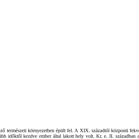
ő természeti környezetben épült fel. A XIX. századtól központi fekvés
b időktől kezdve ember által lakott hely volt. Kr. e. II. században a