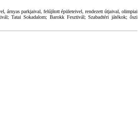
árnyas parkjaival, felújított épületeivel, rendezett útjaival, olimpiai
vál; Tatai Sokadalom; Barokk Fesztivál; Szabadtéri játékok; őszi