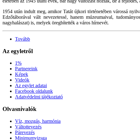
életében az 1945 utáni évek, bár nagy változást hoztak, de a fejlődés,
1954 után indult meg, amikor Tatát újkori történetében várossá nyilván
Edzőtáborával vált nevezetessé, hanem múzeumaival, tudományos t
nagyhalászat) is, melyek öregbítették a város hírnevét.
Tovább
Az egyletről
1%
Partnereink
Képek
Videók
Az egylet adatai
Facebook oldalunk
Adatvédelmi tájékoztató
Olvasnivalók
Víz, mozgás, harmónia
Váltottevezés
Párevezés
Minimumvizsga