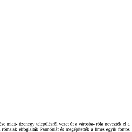
e miatt- tizenegy településről vezet út a városba- róla nevezték el a
 rómaiak elfoglalták Pannóniát és megépítették a limes egyik fontos