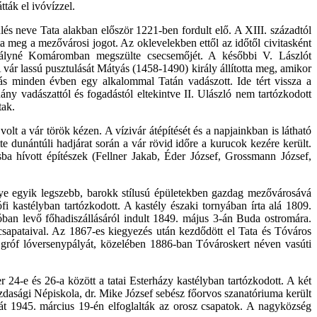
ták el ivóvízzel.
és neve Tata alakban először 1221-ben fordult elő. A XIII. századtól
a meg a mezővárosi jogot. Az oklevelekben ettől az időtől civitasként
irályné Komáromban megszülte csecsemőjét. A későbbi V. Lászlót
 vár lassú pusztulását Mátyás (1458-1490) király állította meg, amikor
tyás minden évben egy alkalommal Tatán vadászott. Ide tért vissza a
ny vadászattól és fogadástól eltekintve II. Ulászló nem tartózkodott
tak.
olt a vár török kézen. A vízivár átépítését és a napjainkban is látható
 dunántúli hadjárat során a vár rövid időre a kurucok kezére került.
ba hívott építészek (Fellner Jakab, Éder József, Grossmann József,
e egyik legszebb, barokk stílusú épületekben gazdag mezővárosává
i kastélyban tartózkodott. A kastély északi tornyában írta alá 1809.
an levő főhadiszállásáról indult 1849. május 3-án Buda ostromára.
csapataival. Az 1867-es kiegyezés után kezdődött el Tata és Tóváros
 gróf lóversenypályát, közelében 1886-ban Tóvároskert néven vasúti
 24-e és 26-a között a tatai Esterházy kastélyban tartózkodott. A két
zdasági Népiskola, dr. Mike József sebész főorvos szanatóriuma került
tát 1945. március 19-én elfoglalták az orosz csapatok. A nagyközség