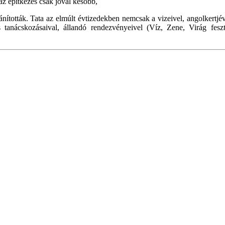
 az építkezés csak jóval később,
ították. Tata az elmúlt évtizedekben nemcsak a vizeivel, angolkertjével, 
anácskozásaival, állandó rendezvényeivel (Víz, Zene, Virág feszti