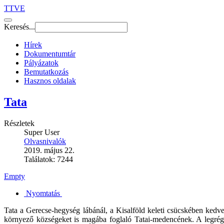
TTVE
Keresés...
Hírek
Dokumentumtár
Pályázatok
Bemutatkozás
Hasznos oldalak
Tata
Részletek
Super User
Olvasnivalók
2019. május 22.
Találatok: 7244
Empty
Nyomtatás
Tata a Gerecse-hegység lábánál, a Kisalföld keleti csücskében kedvez
környező községeket is magába foglaló Tatai-medencének. A legrégib