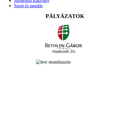
Jubileumi kiadvány
Sport és tanulás
PÁLYÁZATOK