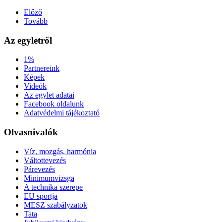
Előző
Tovább
Az egyletről
1%
Partnereink
Képek
Videók
Az egylet adatai
Facebook oldalunk
Adatvédelmi tájékoztató
Olvasnivalók
Víz, mozgás, harmónia
Váltottevezés
Párevezés
Minimumvizsga
A technika szerepe
EU sportja
MESZ szabályzatok
Tata