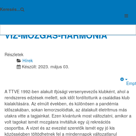
TTVE
Hírek
Keresés...
VÍZ-MOZGÁS-HARMÓNIA
Részletek
Hírek
Készült: 2023. május 03.
Empt
A TTVE 1992-ben alakult ifjúsági versenyevezős klubként, ahol a
rendszeres edzések mellett, sok időt fordítottunk a családias klub
kialakítására. Az elmúlt években, és különösen a pandémia
időszakában, sokan lemorzsolódtak, az átalakult életritmus más
utakra vitte a tagjainkat. Ezen kívántunk most változtatni, amikor a
volt tagokat ismét mozgásra invitáltuk egy új rekreációs
csoportba. A vizet és az evezést szeretők ismét egy jó kis
közösségben töltödhetnek fel a mindennapok változatlanul