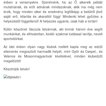
évben a versenyekre. Szeretnénk, ha az Ő sikereik példát
mutatnának, és erőt adnának mindazoknak, akik ma még nem
érzik, hogy minden siker és eredmény legfőképp a belülről jövő
saját erő, kitartás és akarattól függ! Mindenki lehet győztes a
helyezéstől függetlenül! A helyezés ugyanis, csak hab a tortán!
Külön köszönet Vaczula Istvánnak, aki immár három éve segíti
munkánkat, és elhivatottan, kiváló szakmai tudással tanítja, neveli
sportolóinkat.
Az idei évben olyan nagy klubok mellett kapta meg az edzői
elismerés megosztott harmadik helyét, mint Győr és Csepel., és
Velence és Mosonmagyaróvár kivételével, minden klubedzőt
megelőzött!
Köszönjük István!