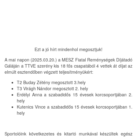
Ezt a jó hírt mindenhol megosztjuk!
A mai napon (2025.03.20.) a MESZ Fiatal Reménységek Díjátadó
Gáláján a TTVE szerény kis 18 fős csapatából 4 vettek át díjat az
elmúlt esztendőben végzett teljesítményükért:
T2 Buday Zétény megosztott 3.hely
T3 Virágh Nándor megosztott 2. hely
Erdélyi Anna a szabadidős 15 évesek korcsoportjában 2.
hely
Kutenics Vince a szabadidős 15 évesek korcsoportjában 1.
hely
Sportolóink következetes és kitartó munkával készültek egész