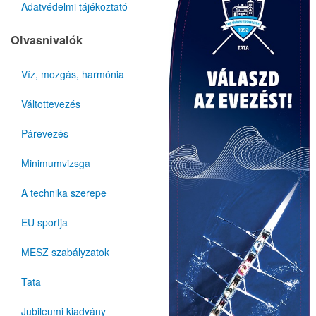
Adatvédelmi tájékoztató
Olvasnivalók
Víz, mozgás, harmónia
Váltottevezés
Párevezés
Minimumvizsga
A technika szerepe
EU sportja
MESZ szabályzatok
Tata
Jubileumi kiadvány