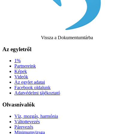
Vissza a Dokumentumtárba
Az egyletről
1%
Partnereink
Képek
Videók
Az egylet adatai
Facebook oldalunk
Adatvédelmi tájékoztató
Olvasnivalók
Víz, mozgás, harmónia
Váltottevezés
Párevezés
Minimumvizsga