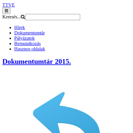
TTVE
Keresés...
Hírek
Dokumentumtár
Pályázatok
Bemutatkozás
Hasznos oldalak
Dokumentumtár 2015.