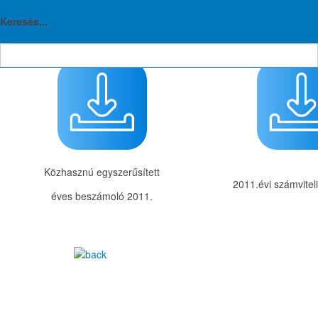
TTVE
Dokumentumtár 2011.
Keresés...
Közhasznú egyszerűsített
2011.évi számvitel
éves beszámoló 2011.