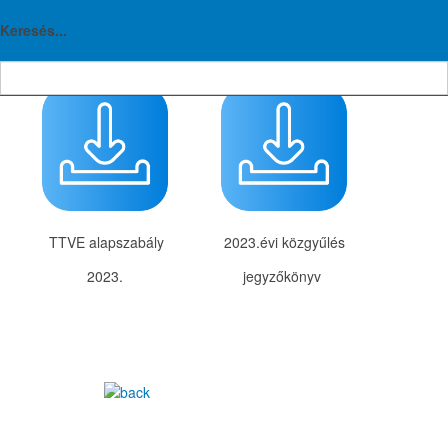
TTVE
Dokumentumtár 2023.
Keresés...
TTVE alapszabály
2023.évi közgyűlés
2023.
jegyzőkönyv