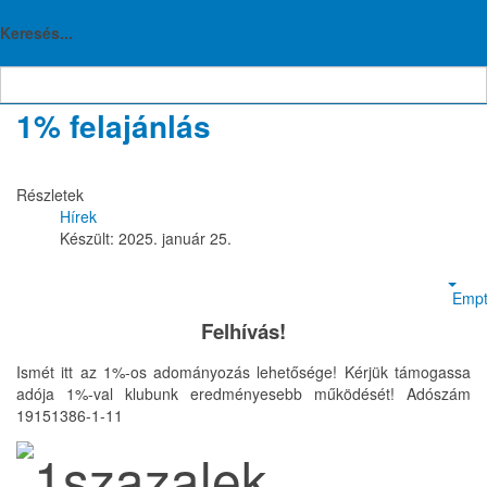
TTVE
Hírek
Keresés...
1% felajánlás
Részletek
Hírek
Készült: 2025. január 25.
Empt
Felhívás!
Ismét itt az 1%-os adományozás lehetősége! Kérjük támogassa
adója 1%-val klubunk eredményesebb működését! Adószám
19151386-1-11